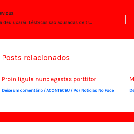
EVIOUS
Agora deu ucarái! Lésbicas são acusadas de transfobia por não querer mulher trans!
Posts relacionados
Proin ligula nunc egestas porttitor
M
Deixe um comentário
/
ACONTECEU
/ Por
Noticias No Face
De