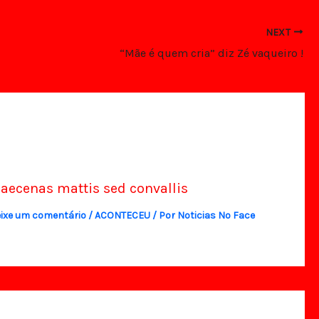
NEXT
“Mãe é quem cria” diz Zé vaqueiro !
aecenas mattis sed convallis
ixe um comentário
/
ACONTECEU
/ Por
Noticias No Face