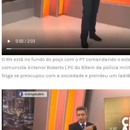
O RN está no fundo do poço com o PT comandando o estad
comunista Antenor Roberto ( PC do B)tem da polícia mili
folga se preocupou com a sociedade e prendeu um ladrão