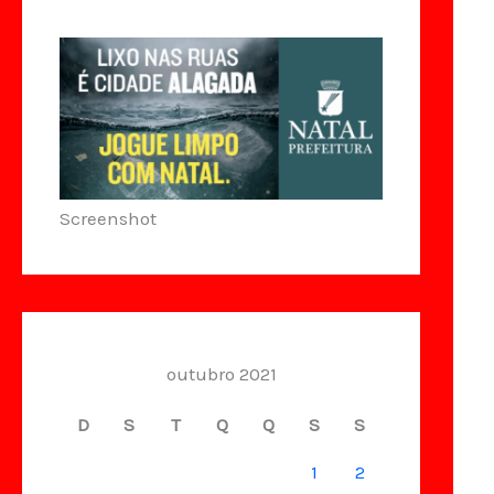
Screenshot
outubro 2021
D
S
T
Q
Q
S
S
1
2