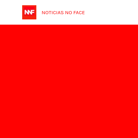
Ir
NOTICIAS NO FACE
para
o
conteúdo