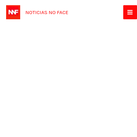
Ir
NOTICIAS NO FACE
para
o
conteúdo