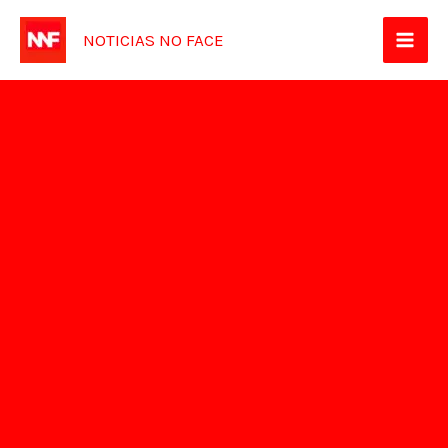
Ir
NOTICIAS NO FACE
para
o
conteúdo