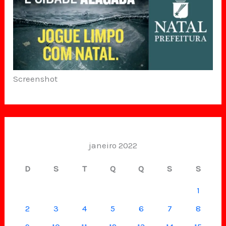
Screenshot
janeiro 2022
D
S
T
Q
Q
S
S
1
2
3
4
5
6
7
8