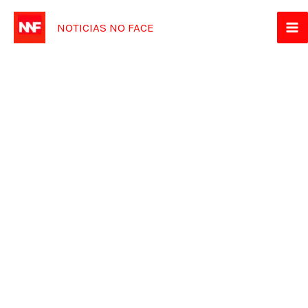
Ir
NOTICIAS NO FACE
para
o
conteúdo