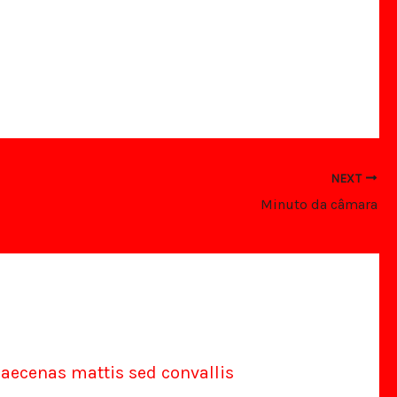
NEXT
Minuto da câmara
aecenas mattis sed convallis