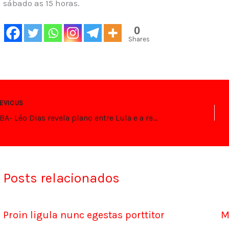
sábado as 15 horas.
0
Shares
EVIOUS
BOMBA- Léo Dias revela plano entre Lula e a rede globo contra Bolsonaro
Posts relacionados
Proin ligula nunc egestas porttitor
M