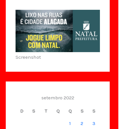
Screenshot
setembro 2022
D
S
T
Q
Q
S
S
1
2
3