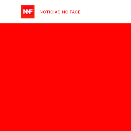
Ir
NOTICIAS NO FACE
para
o
conteúdo