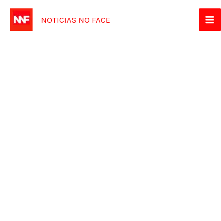
Ir
NOTICIAS NO FACE
para
o
conteúdo