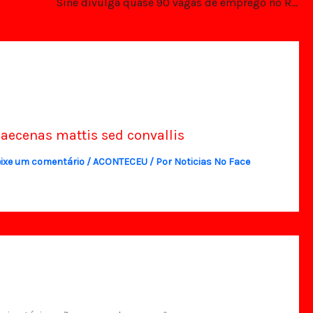
Sine divulga quase 90 vagas de emprego no RN
aecenas mattis sed convallis
ixe um comentário
/
ACONTECEU
/ Por
Noticias No Face