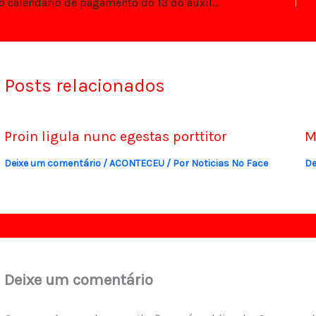
Veja o calendário de pagamento do 13 do auxílio Brasil
Posts relacionados
Proin ligula nunc egestas porttitor
M
Deixe um comentário
/
ACONTECEU
/ Por
Noticias No Face
De
Deixe um comentário