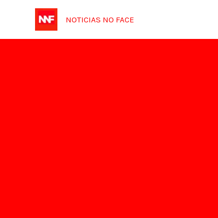
Ir
NOTICIAS NO FACE
para
o
conteúdo