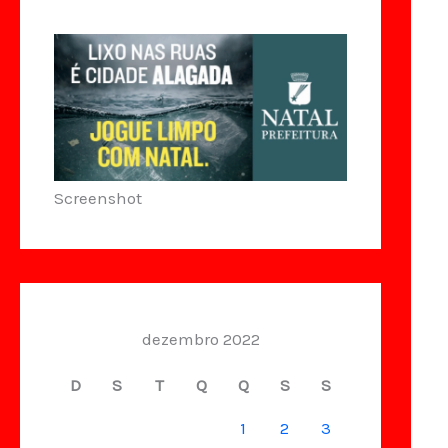
Screenshot
dezembro 2022
D
S
T
Q
Q
S
S
1
2
3