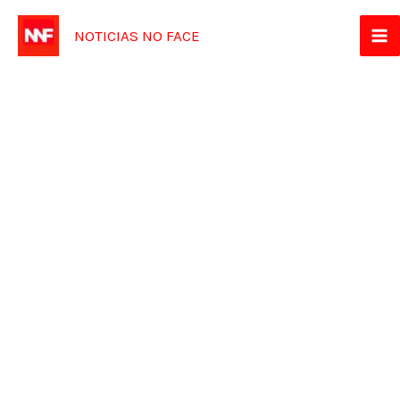
Ir
NOTICIAS NO FACE
para
o
conteúdo