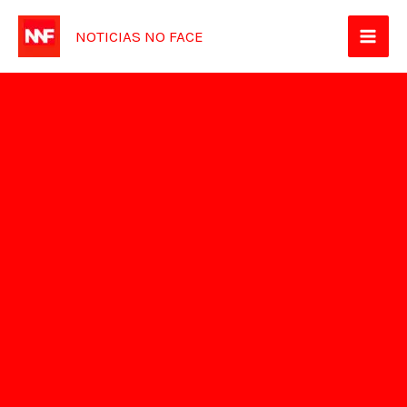
Ir
NOTICIAS NO FACE
para
o
conteúdo