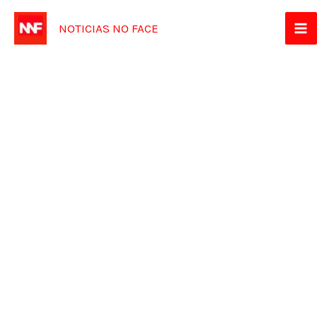
Ir
NOTICIAS NO FACE
para
o
conteúdo