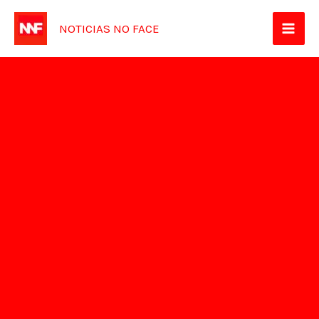
Ir
NOTICIAS NO FACE
para
o
conteúdo