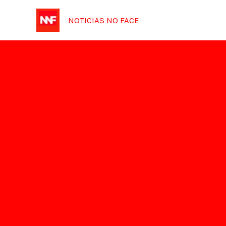
Ir
NOTICIAS NO FACE
para
o
conteúdo