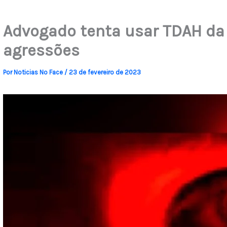
Advogado tenta usar TDAH da c
agressões
Por
Noticias No Face
/
23 de fevereiro de 2023