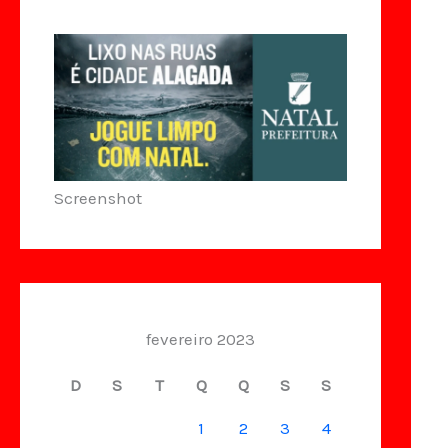
Screenshot
fevereiro 2023
D
S
T
Q
Q
S
S
1
2
3
4