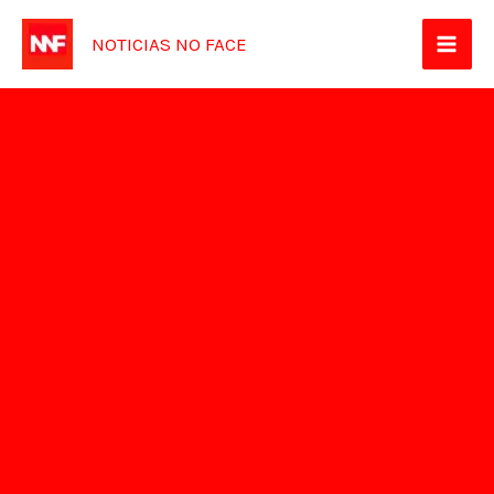
Ir
NOTICIAS NO FACE
para
o
conteúdo