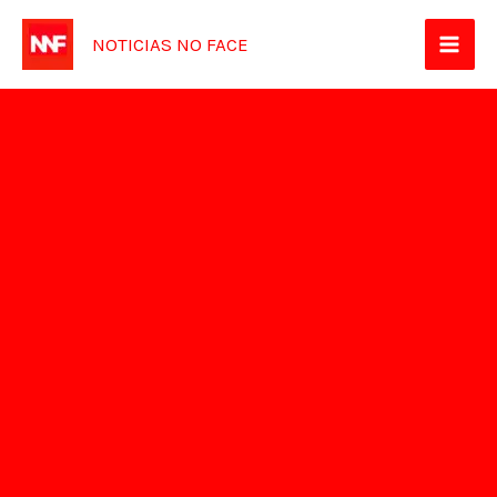
Ir
NOTICIAS NO FACE
para
o
conteúdo