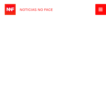
Ir
NOTICIAS NO FACE
para
o
conteúdo