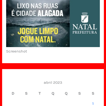
Screenshot
abril 2023
D
S
T
Q
Q
S
S
1