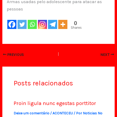
Armas usadas pelo adolescente para atacar as
pessoas
0
Shares
PREVIOUS
NEXT
Posts relacionados
Proin ligula nunc egestas porttitor
Deixe um comentário
/
ACONTECEU
/ Por
Noticias No