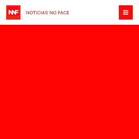
Ir
NOTICIAS NO FACE
para
o
conteúdo