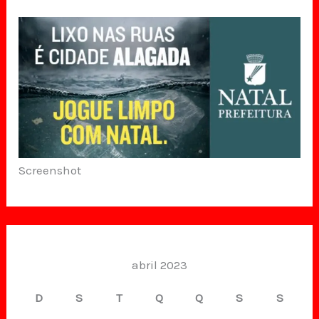
Screenshot
abril 2023
D
S
T
Q
Q
S
S