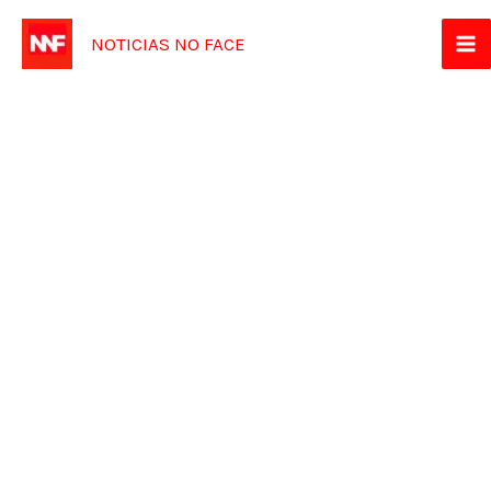
Ir
NOTICIAS NO FACE
para
o
conteúdo