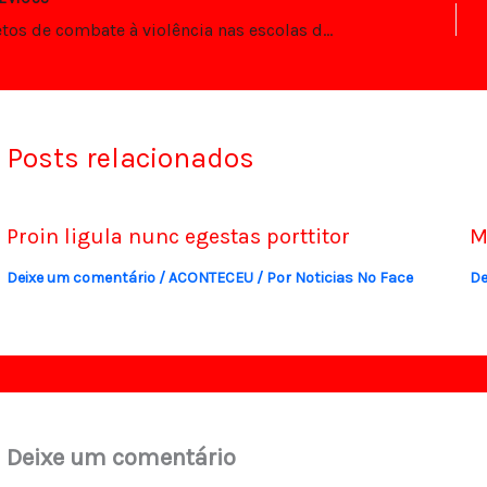
Projetos de combate à violência nas escolas de Natal são aprovados
Posts relacionados
Proin ligula nunc egestas porttitor
M
Deixe um comentário
/
ACONTECEU
/ Por
Noticias No Face
De
Deixe um comentário