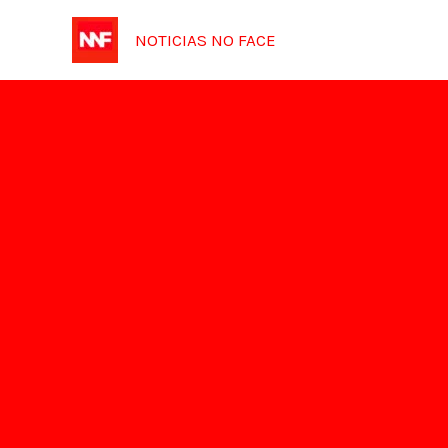
Ir
NOTICIAS NO FACE
para
o
conteúdo