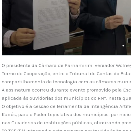
O presidente da Câmara de Parnamirim, vereador Wolney 
Termo de Cooperação, entre o Tribunal de Contas do Es
compartilhamento de tecnologia com as câmaras munici
A assinatura ocorreu durante evento promovido pela Escol
aplicada às ouvidorias dos municípios do RN”, nesta quart
O objetivo é a cessão de ferramenta de Inteligência Artif
Kairós, para o Poder Legislativo dos municípios, por meio
nas Ouvidorias de instituições públicas, otimizando pr
“O TCE/RN intermedia este processo por ter tido êxito na