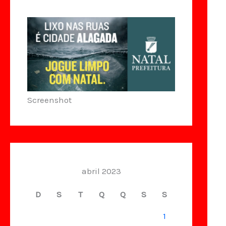
Screenshot
abril 2023
D
S
T
Q
Q
S
S
1