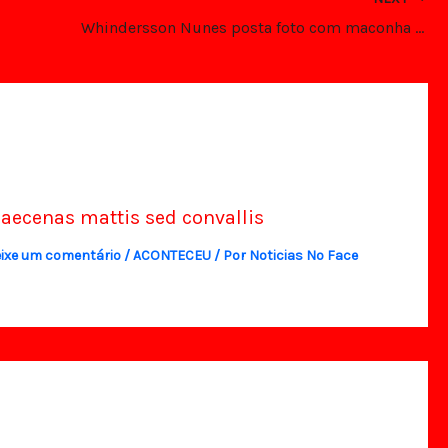
Whindersson Nunes posta foto com maconha e apaga em seguida
aecenas mattis sed convallis
ixe um comentário
/
ACONTECEU
/ Por
Noticias No Face