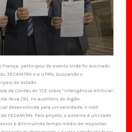
França, participou de evento onde foi assinado
tado, FECAM/RN e a UFRN, buscando o
pais do estado.
a de Contas do TCE sobre “Inteligência Artificial
a-feira (19), no auditório do órgão.
icial desenvolvida pela universidade, o robô
 da FECAM/RN. Pelo projeto, o sistema é utilizado
ocessos e diminuindo tempo médio de respostas.
 utilização da ferramenta e é uma satisfação fazer