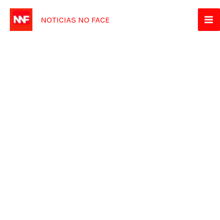
Ir
NOTICIAS NO FACE
para
o
conteúdo