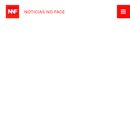
Ir
NOTICIAS NO FACE
para
o
conteúdo