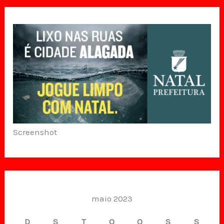
Screenshot
maio 2023
D
S
T
Q
Q
S
S