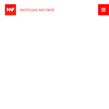
Ir
NOTICIAS NO FACE
para
o
conteúdo