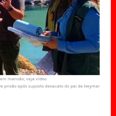
o em mansão; veja vídeo
e prisão após suposto desacato do pai de Neymar