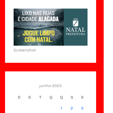
Screenshot
junho 2023
D
S
T
Q
Q
S
S
1
2
3