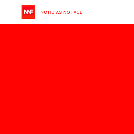
Ir
NOTICIAS NO FACE
para
o
conteúdo