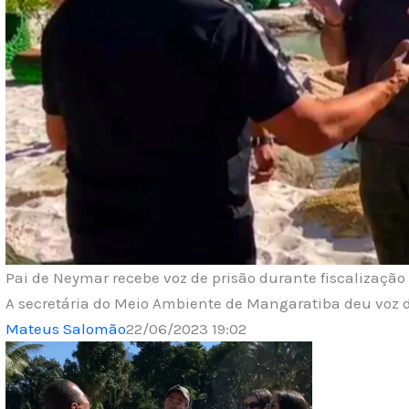
Pai de Neymar recebe voz de prisão durante fiscalizaçã
A secretária do Meio Ambiente de Mangaratiba deu voz d
Mateus Salomão
22/06/2023 19:02