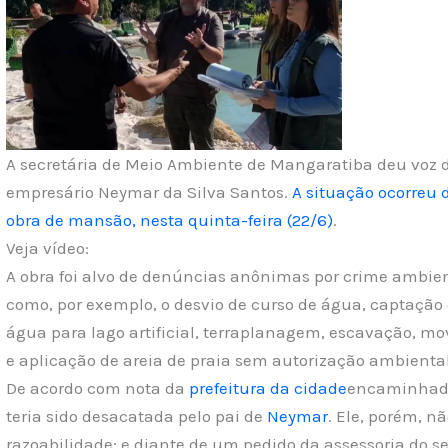
A secretária de Meio Ambiente de Mangaratiba deu voz de
empresário Neymar da Silva Santos.
A situação ocorreu
obra de mansão, nesta quinta-feira (22/6)
.
Veja vídeo:
A obra foi alvo de denúncias anônimas por crime ambient
como, por exemplo, o desvio de curso de água, captação
água para lago artificial, terraplanagem, escavação, m
e aplicação de areia de praia sem autorização ambiental
De acordo com nota da
prefeitura da cidade
encaminhad
teria sido desacatada pelo pai de
Neymar
. Ele, porém, n
razoabilidade; e diante de um pedido da assessoria do se