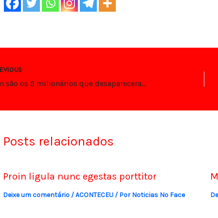
EVIOUS
Quem são os 5 milionários que desapareceram no submarino em expedição ao TITANIC
Posts relacionados
Proin ligula nunc egestas porttitor
M
Deixe um comentário
/
ACONTECEU
/ Por
Noticias No Face
De