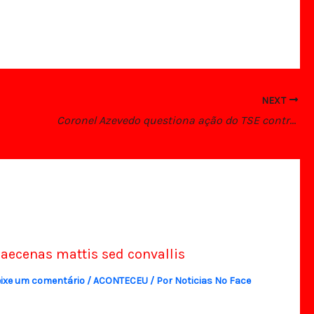
NEXT
Coronel Azevedo questiona ação do TSE contra Bolsonaro
aecenas mattis sed convallis
ixe um comentário
/
ACONTECEU
/ Por
Noticias No Face