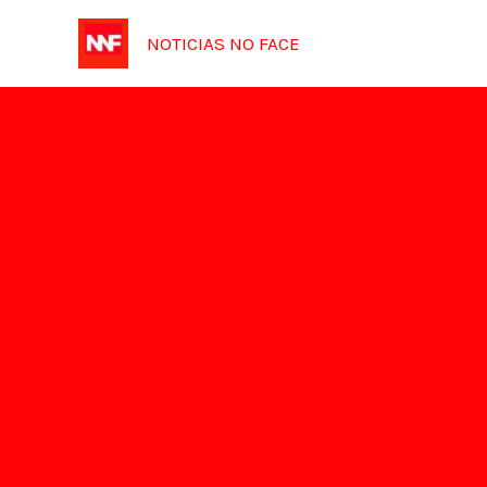
Ir
NOTICIAS NO FACE
para
o
conteúdo