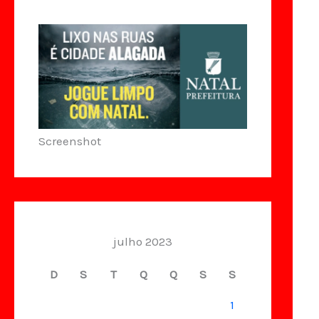
Screenshot
julho 2023
D
S
T
Q
Q
S
S
1