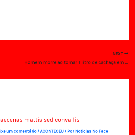
NEXT
Homem morre ao tomar 1 litro de cachaça em aposta, VEJA VÍDEO
aecenas mattis sed convallis
ixe um comentário
/
ACONTECEU
/ Por
Noticias No Face