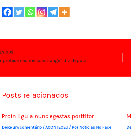
EVIOUS
“Tirar prótese não me constrange” diz deputada defendendo Michele Bolsonaro
Posts relacionados
Proin ligula nunc egestas porttitor
M
Deixe um comentário
/
ACONTECEU
/ Por
Noticias No Face
De