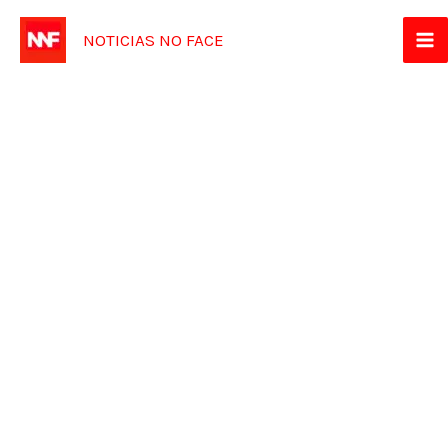
Ir
NOTICIAS NO FACE
para
o
conteúdo