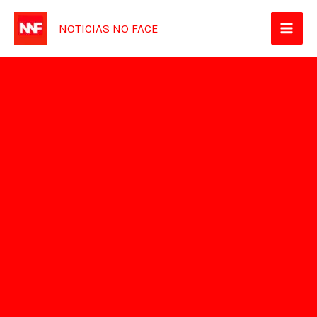
Ir
NOTICIAS NO FACE
para
o
conteúdo