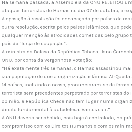
Na semana passada, a Assembleia da ONU REJEITOU um
ataques terroristas do Hamas no dia 07 de outubro, e exig
A oposição à resolução foi encabeçada por países de m
outra resolução, escrita pelos países islâmicos, que pe
qualquer menção às atrocidades cometidas pelo grupo t
país de “força de ocupação”.
A ministra da Defesa da República Tcheca, Jana Černoch
ONU, por conta da vergonhosa votação:
“Há exatamente três semanas, o Hamas assassinou mais
sua população do que a organização islâmica Al-Qaeda 
14 países, incluindo o nosso, pronunciaram-se de forma 
terrorista sem precedentes perpetrado por terroristas 
opinião, a República Checa não tem lugar numa organizaç
direito fundamental à autodefesa. Vamos sair.”
A ONU deveria ser abolida, pois hoje é controlada, na pr
compromisso com os Direitos Humanos e com os mínimos p