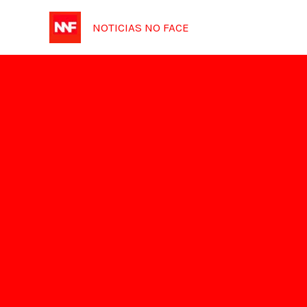
Ir
NOTICIAS NO FACE
para
o
conteúdo