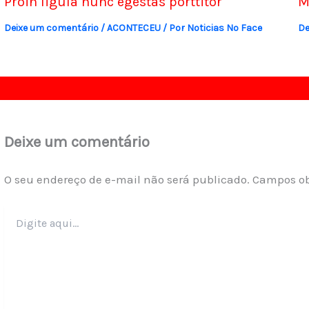
Proin ligula nunc egestas porttitor
M
Deixe um comentário
/
ACONTECEU
/ Por
Noticias No Face
De
Deixe um comentário
O seu endereço de e-mail não será publicado.
Campos ob
Digite
aqui...