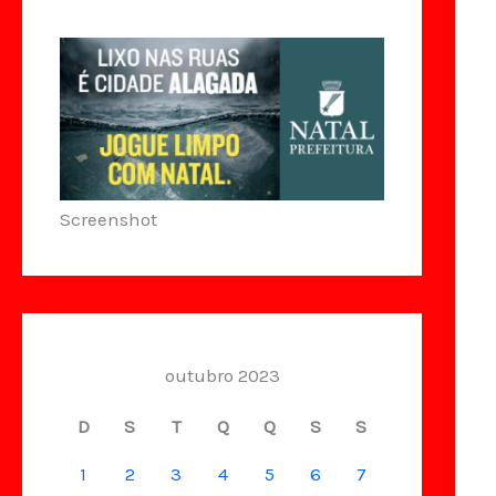
Screenshot
outubro 2023
D
S
T
Q
Q
S
S
1
2
3
4
5
6
7