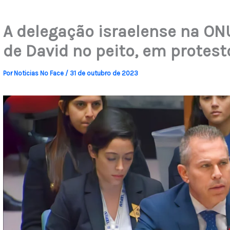
A delegação israelense na ON
de David no peito, em protest
Por
Noticias No Face
/
31 de outubro de 2023