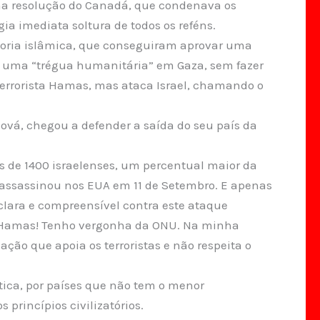
a resolução do Canadá, que condenava os
ia imediata soltura de todos os reféns.
aioria islâmica, que conseguiram aprovar uma
de uma “trégua humanitária” em Gaza, sem fazer
errorista Hamas, mas ataca Israel, chamando o
ová, chegou a defender a saída do seu país da
 de 1400 israelenses, um percentual maior da
assassinou nos EUA em 11 de Setembro. E apenas
clara e compreensível contra este ataque
do Hamas! Tenho vergonha da ONU. Na minha
ão que apoia os terroristas e não respeita o
ática, por países que não tem o menor
rincípios civilizatórios.