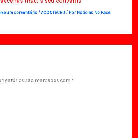
aecenas mattis sed convallis
ixe um comentário
/
ACONTECEU
/ Por
Noticias No Face
rigatórios são marcados com
*