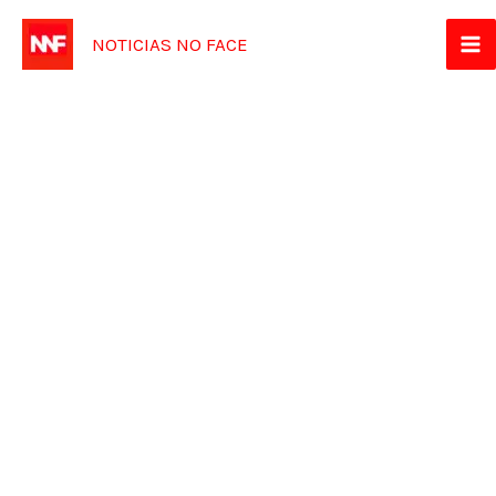
Ir
NOTICIAS NO FACE
para
o
conteúdo