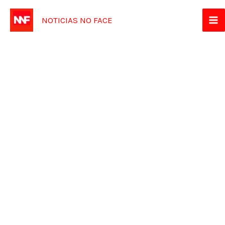
Ir
NOTICIAS NO FACE
para
o
conteúdo