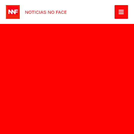
Ir
NOTICIAS NO FACE
para
o
conteúdo