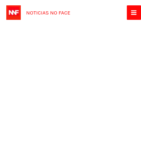
Ir
NOTICIAS NO FACE
para
o
conteúdo