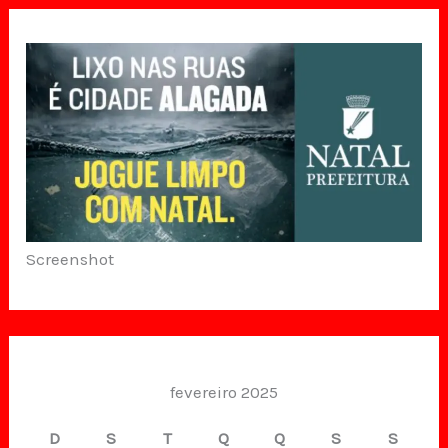
Screenshot
fevereiro 2025
D
S
T
Q
Q
S
S