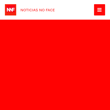
Ir
NOTICIAS NO FACE
para
o
conteúdo