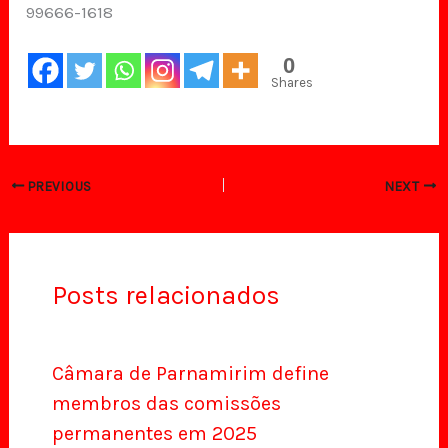
99666-1618
0
Shares
PREVIOUS
NEXT
Posts relacionados
Câmara de Parnamirim define
membros das comissões
permanentes em 2025