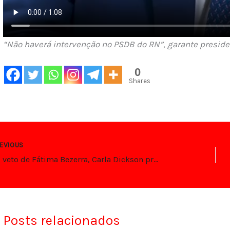
“Não haverá intervenção no PSDB do RN”, garante preside
0
Shares
EVIOUS
Após veto de Fátima Bezerra, Carla Dickson propõe punição nacional para invasões de propriedades
Posts relacionados