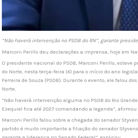
“Não haverá intervenção no PSDB do RN”, garante preside
Marconi Perillo deu declarações a imprensa, hoje em Na
O presidente nacional do PSDB, Marconi Perillo, esteve 
do Norte, nesta terça-feira (4) para o início do ano legis
Ferreira de Souza (PSDB). Durante o evento, ele falou do
Norte.
“Não haverá intervenção alguma no PSDB do Rio Grande d
Ezequiel fica até 2027 comandando a legenda”, afirmou P
Marconi Perillo falou sobre a chegada do senador Styve
partido é muito importante a filiação do senador Styven
garante a liderança no Senado Federal”, explicou.