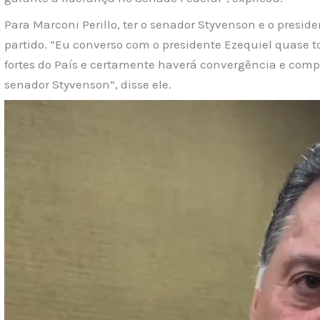
Para Marconi Perillo, ter o senador Styvenson e o preside
partido. “Eu converso com o presidente Ezequiel quase 
fortes do País e certamente haverá convergência e comp
senador Styvenson”, disse ele.