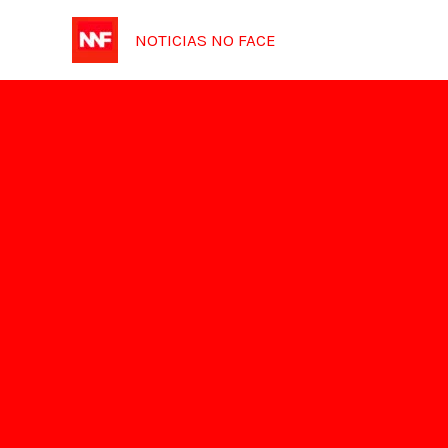
Ir
NOTICIAS NO FACE
para
o
conteúdo