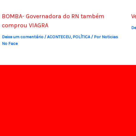
BOMBA- Governadora do RN também
V
comprou VIAGRA
De
Deixe um comentário
/
ACONTECEU
,
POLÍTICA
/ Por
Noticias
No Face