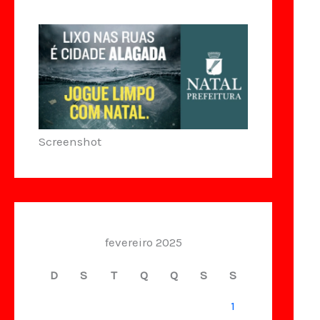
Screenshot
fevereiro 2025
D
S
T
Q
Q
S
S
1