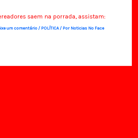
ereadores saem na porrada, assistam:
ixe um comentário
/
POLÍTICA
/ Por
Noticias No Face