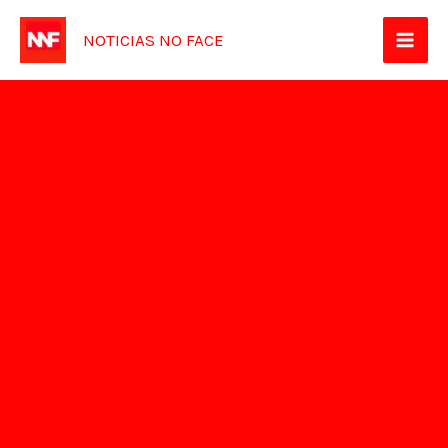
Ir
NOTICIAS NO FACE
para
o
conteúdo