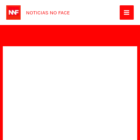
Ir
NOTICIAS NO FACE
para
o
conteúdo