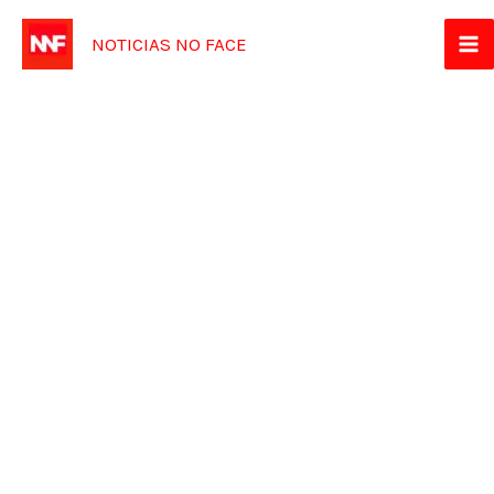
Ir
NOTICIAS NO FACE
para
o
conteúdo