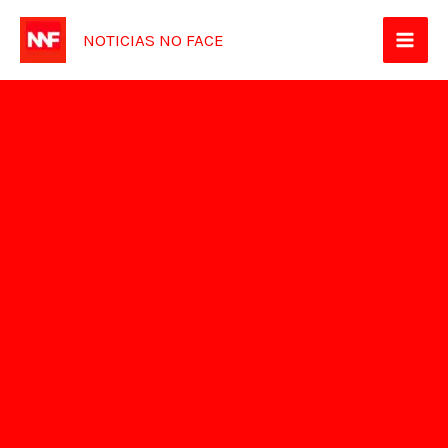
Ir
NOTICIAS NO FACE
para
o
conteúdo