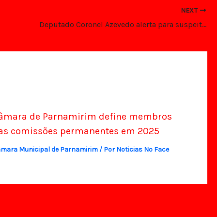
NEXT
Deputado Coronel Azevedo alerta para suspeitas em obra de hospital do Governo do PT e cobra transparência
âmara de Parnamirim define membros
as comissões permanentes em 2025
mara Municipal de Parnamirim
/ Por
Noticias No Face