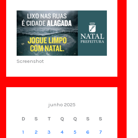
Screenshot
junho 2025
D
S
T
Q
Q
S
S
1
2
3
4
5
6
7