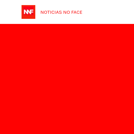
Ir
NOTICIAS NO FACE
para
o
conteúdo