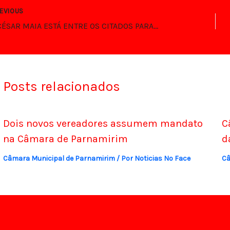
EVIOUS
DR. CÉSAR MAIA ESTÁ ENTRE OS CITADOS PARA DEPUTADO ESTADUAL NO RN
Posts relacionados
Dois novos vereadores assumem mandato
C
na Câmara de Parnamirim
d
Câmara Municipal de Parnamirim
/ Por
Noticias No Face
Câ