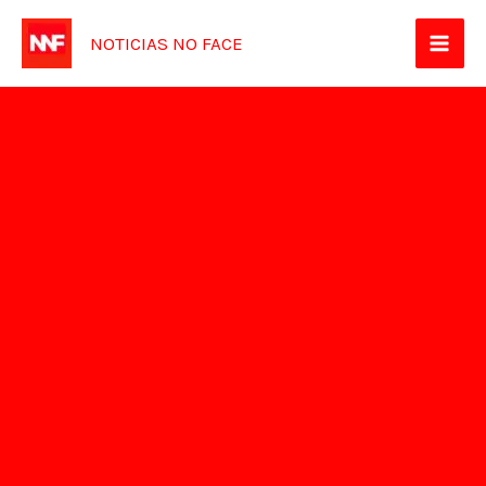
Ir
NOTICIAS NO FACE
para
o
conteúdo