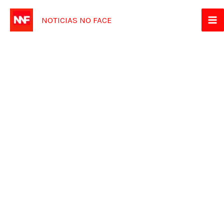
Ir
NOTICIAS NO FACE
para
o
conteúdo