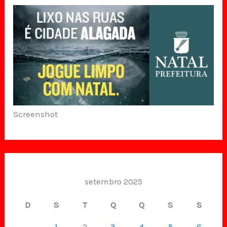
Screenshot
setembro 2025
D
S
T
Q
Q
S
S
1
2
3
4
5
6