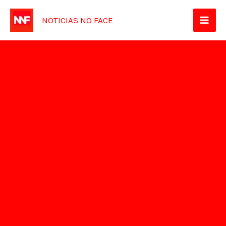
Ir
NOTICIAS NO FACE
para
o
conteúdo