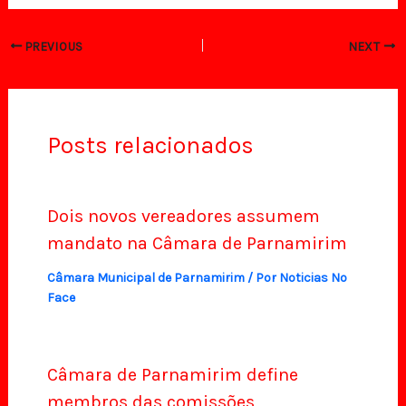
PREVIOUS
NEXT
Posts relacionados
Dois novos vereadores assumem
mandato na Câmara de Parnamirim
Câmara Municipal de Parnamirim
/ Por
Noticias No
Face
Câmara de Parnamirim define
membros das comissões