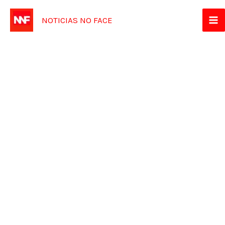
Ir
NOTICIAS NO FACE
para
o
conteúdo