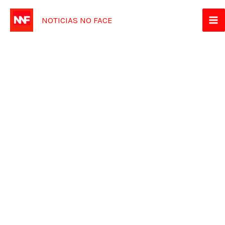
Ir
NOTICIAS NO FACE
para
o
conteúdo