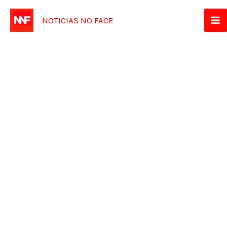
Ir
NOTICIAS NO FACE
para
o
conteúdo