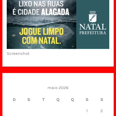
Screenshot
maio 2026
D
S
T
Q
Q
S
S
1
2