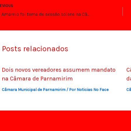
EVIOUS
Maio Amarelo foi tema de sessão solene na Câmara de Parnamirim
Posts relacionados
Dois novos vereadores assumem mandato
C
na Câmara de Parnamirim
d
Câmara Municipal de Parnamirim
/ Por
Noticias No Face
Câ