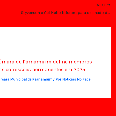
NEXT
Styvenson e Cel Helio lideram para o senado diz pesquisa VERITA
âmara de Parnamirim define membros
as comissões permanentes em 2025
mara Municipal de Parnamirim
/ Por
Noticias No Face