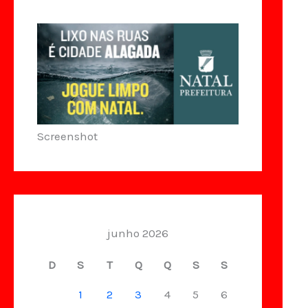
Screenshot
junho 2026
D
S
T
Q
Q
S
S
1
2
3
4
5
6