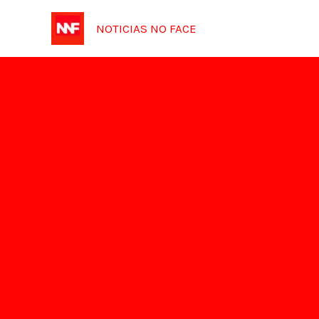
Ir
NOTICIAS NO FACE
para
o
conteúdo