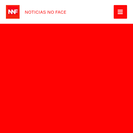
Ir
NOTICIAS NO FACE
para
o
conteúdo