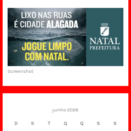
Screenshot
junho 2026
D
S
T
Q
Q
S
S