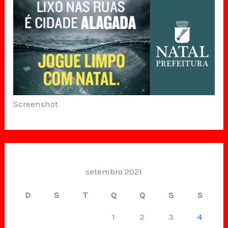
Screenshot
setembro 2021
D
S
T
Q
Q
S
S
1
2
3
4