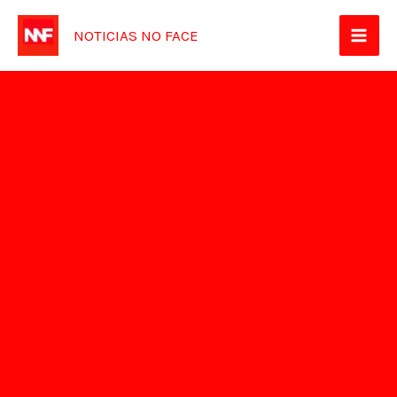
Ir
NOTICIAS NO FACE
para
o
conteúdo