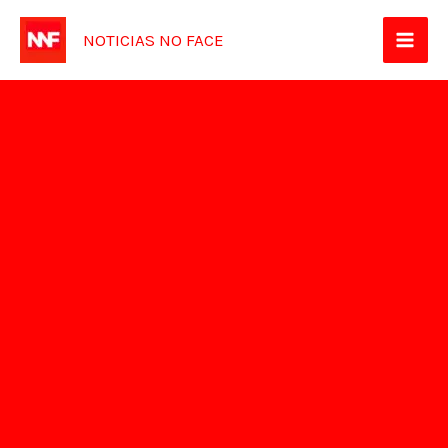
Ir
NOTICIAS NO FACE
para
o
conteúdo