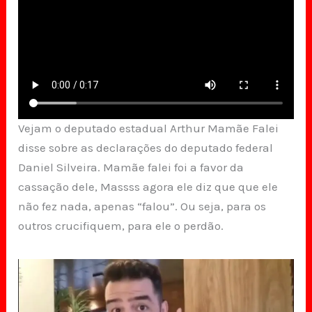
Vejam o deputado estadual Arthur Mamãe Falei
disse sobre as declarações do deputado federal
Daniel Silveira. Mamãe falei foi a favor da
cassação dele, Massss agora ele diz que que ele
não fez nada, apenas “falou”. Ou seja, para os
outros crucifiquem, para ele o perdão.