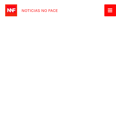
Ir
NOTICIAS NO FACE
para
o
conteúdo