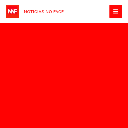
Ir
NOTICIAS NO FACE
para
o
conteúdo