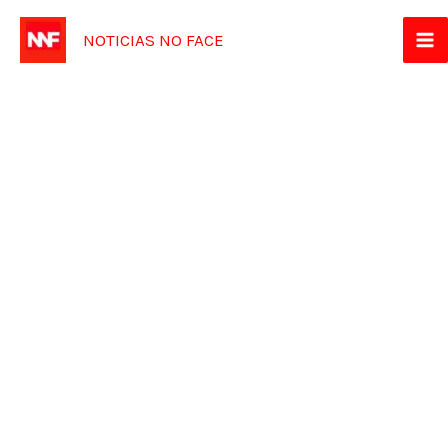
Ir
NOTICIAS NO FACE
para
o
conteúdo